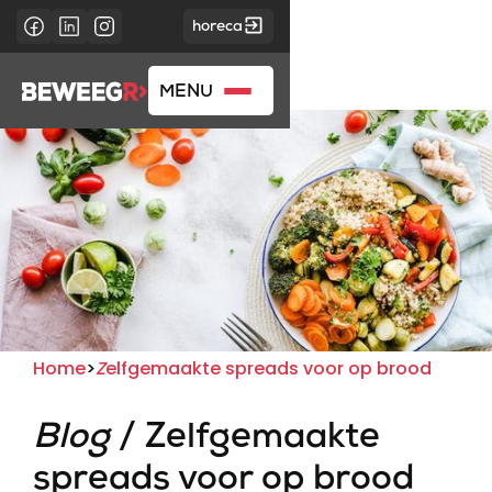
horeca
MENU
Home
>
Z
elfgemaakte spreads voor op brood
Blog
/ Zelfgemaakte
spreads voor op brood