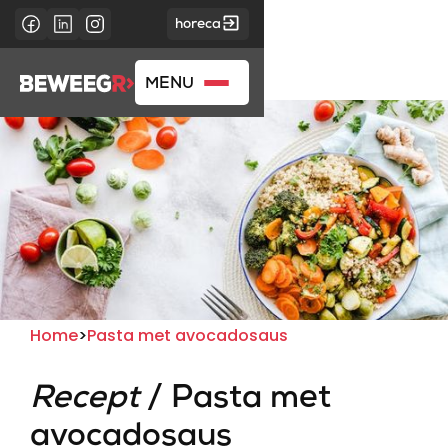
horeca
MENU
Home
>
Pasta met avocadosaus
Recept
/ Pasta met
avocadosaus