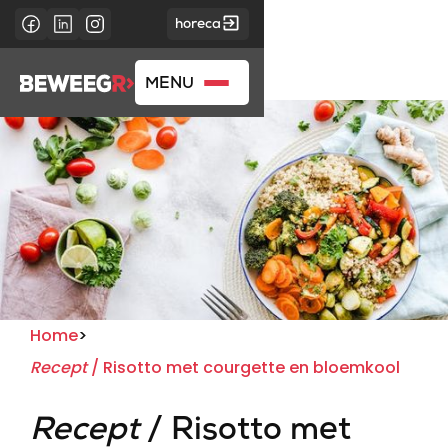
horeca
MENU
Home
>
Recept
/ Risotto met courgette en bloemkool
Recept
/ Risotto met